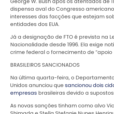
George W. Bush após os atentados de 11
dispensa aval do Congresso americano 
interesses das facções que estejam so
entidades dos EUA.
Já a designação de FTO é prevista na L
Nacionalidade desde 1996. Ela exige no
crime federal o fornecimento de “apoio 
BRASILEIROS SANCIONADOS
Na última quarta-feira, o Departament
Unidos anunciou que
sancionou dois cid
empresas
brasileiras devido a suposto
As novas sanções tinham como alvo Vict
Shimada e Stella Stefanie Nunes Henriqu