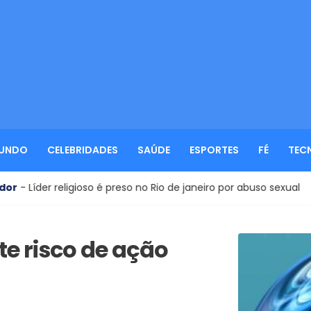
UNDO
CELEBRIDADES
SAÚDE
ESPORTES
FÉ
TEC
so é preso no Rio de janeiro por abuso sexual
Reality Sho
te risco de ação