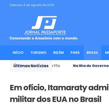
Sábado, 8 de agosto de 2026
INÍCIO
TURISMO
BELÉM
PARÁ
BRASIL
M
Últimas Notícias
nfantino da Fifa
Na Ilha do Governador
- Líder religio
Em ofício, Itamaraty admi
militar dos EUA no Brasil