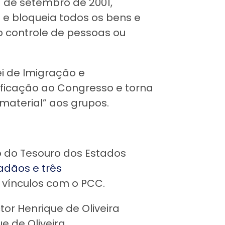
 de setembro de 2001,
e bloqueia todos os bens e
b controle de pessoas ou
ei de Imigração e
tificação ao Congresso e torna
material” aos grupos.
o do Tesouro dos Estados
adãos e três
s vínculos com o PCC.
or Henrique de Oliveira
e de Oliveira.