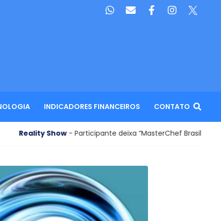
NOLOGIA
INDICADORES FINANCEIROS
CONTATO
w
- Participante deixa “MasterChef Brasil”: veja os riscos de pic