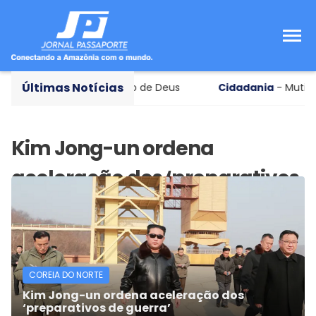
Últimas Notícias
ada à sombra do pico Dedo de Deus
Cidadania
- Mutirão
COREIA DO NORTE
Kim Jong-un ordena aceleração dos
‘preparativos de guerra’