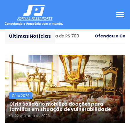
Últimas Notícias
 ensino com bolsa de R$ 700
Ofendeu o Congresso
- Mé
Cirio 2026
Círio Solidário mobiliza doações para
famílias em situação de vulnerabilidade
22 de maio de 2026