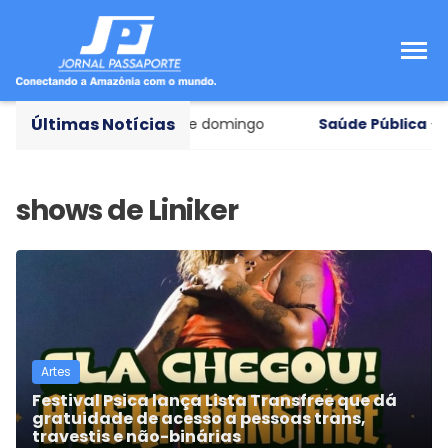
Últimas Notícias
nna será interditada neste domingo
Saúde Pública
- Ca
Artes
Festival Psica lança Lista Transfree que dá
gratuidade de acesso a pessoas trans,
travestis e não-binárias