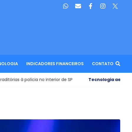
NOLOGIA
INDICADORES FINANCEIROS
CONTATO
ia no interior de SP
Tecnologia aeroespacial
- Pedaço 