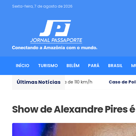
Sexta-feira, 7 de agosto de 2026
INÍCIO
TURISMO
BELÉM
PARÁ
BRASIL
M
Últimas Notícias
e ventos acima de 110 km/h
Caso de Polícia
- Ator preso