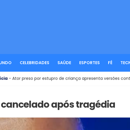
UNDO
CELEBRIDADES
SAÚDE
ESPORTES
FÉ
TEC
 por estupro de criança apresenta versões contraditórias à políc