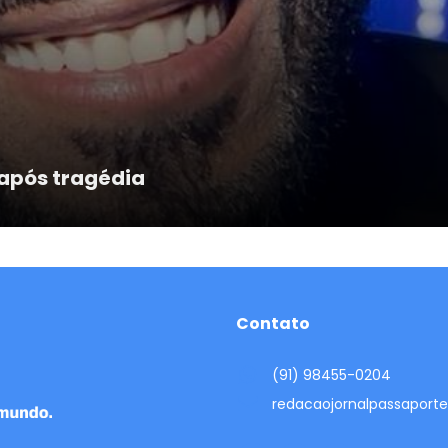
 após tragédia
Contato
(91) 98455-0204
redacaojornalpassapor