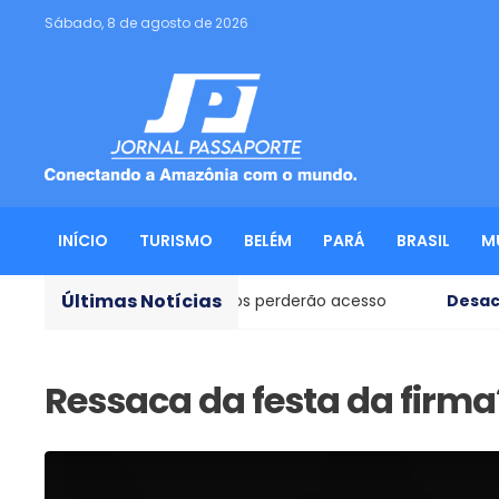
Sábado, 8 de agosto de 2026
INÍCIO
TURISMO
BELÉM
PARÁ
BRASIL
M
Últimas Notícias
e aparelhos antigos perderão acesso
Desacreditado
-