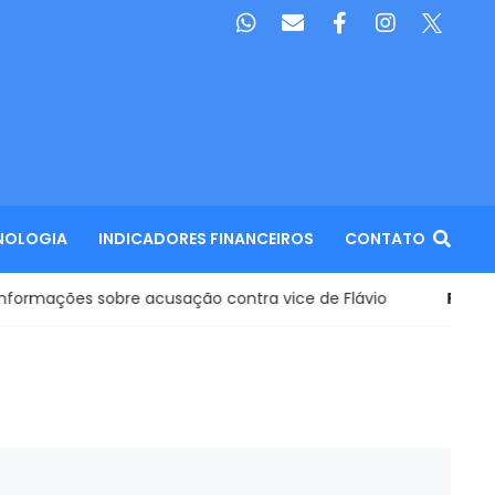
NOLOGIA
INDICADORES FINANCEIROS
CONTATO
ações sobre acusação contra vice de Flávio
Política n