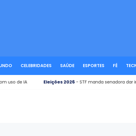
UNDO
CELEBRIDADES
SAÚDE
ESPORTES
FÉ
TEC
so de IA
Eleições 2026
- STF manda senadora dar inform