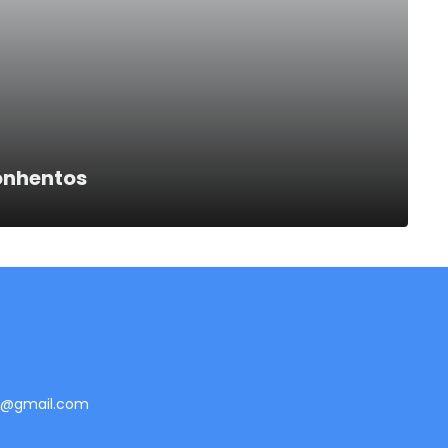
onhentos
te@gmail.com