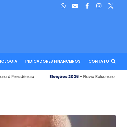
NOLOGIA
INDICADORES FINANCEIROS
CONTATO
esidência
Eleições 2026
- Flávio Bolsonaro define nome 