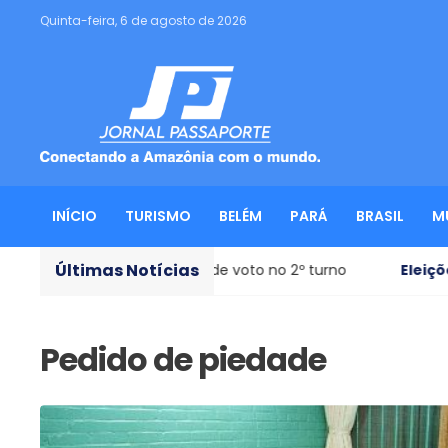
Quinta-feira, 6 de agosto de 2026
INÍCIO
TURISMO
BELÉM
PARÁ
BRASIL
M
Últimas Notícias
o, 39% das intenções de voto no 2º turno
Eleições 2026