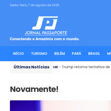
Sexta-feira, 7 de agosto de 2026
INÍCIO
TURISMO
BELÉM
PARÁ
BRASIL
M
Últimas Notícias
Interenacional
- Trump retoma tentativa de demitir Lisa Co