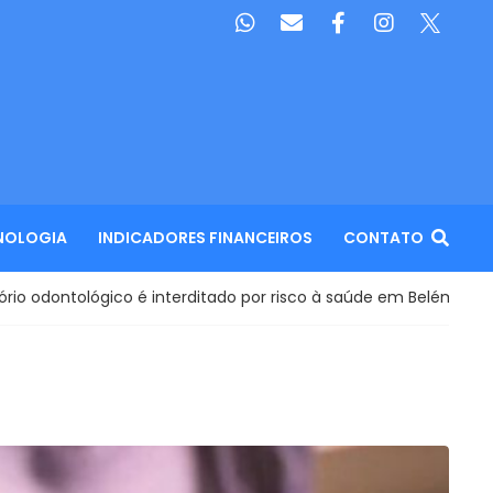
NOLOGIA
INDICADORES FINANCEIROS
CONTATO
co é interditado por risco à saúde em Belém
Lei decret