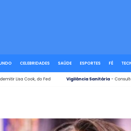
UNDO
CELEBRIDADES
SAÚDE
ESPORTES
FÉ
TEC
ok, do Fed
Vigilância Sanitária
- Consultório odontológi