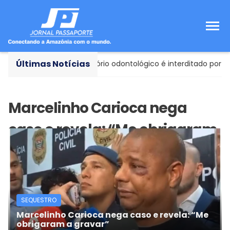
Últimas Notícias
ncia Sanitária
- Consultório odontológico é interditado por ri
SEQUESTRO
Marcelinho Carioca nega caso e revela: “Me
obrigaram a gravar”