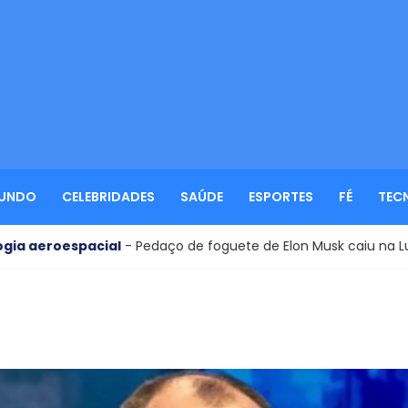
UNDO
CELEBRIDADES
SAÚDE
ESPORTES
FÉ
TEC
acial
- Pedaço de foguete de Elon Musk caiu na Lua. Por que iss