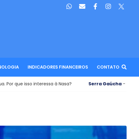
NOLOGIA
INDICADORES FINANCEIROS
CONTATO
o interessa à Nasa?
Serra Gaúcha
- “Janela Jolimont” 