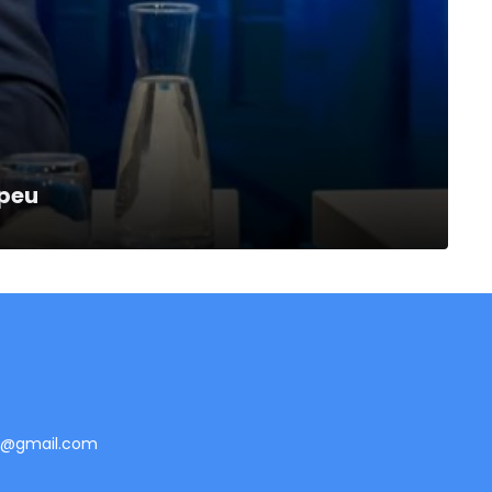
opeu
te@gmail.com