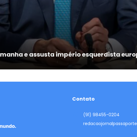
lemanha e assusta império esquerdista eur
Contato
(91) 98455-0204
redacaojornalpassapor