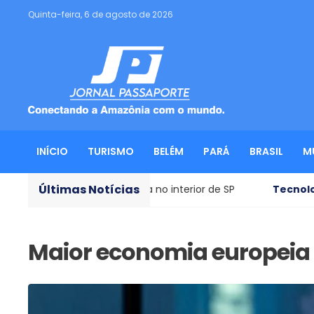
Quinta-feira, 6 de agosto de 2026
INÍCIO
TURISMO
BELÉM
PARÁ
BRASIL
M
Últimas Notícias
itórias à polícia no interior de SP
Tecnologia aeroesp