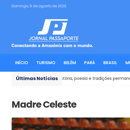
Domingo, 9 de agosto de 2026
INÍCIO
TURISMO
BELÉM
PARÁ
BRASIL
M
Últimas Notícias
iás: onde história, poesia e tradições permanecem vivas