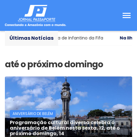
Últimas Notícias
orueguesa pede renúncia de Infantino da Fifa
Na Ilha 
ANIVERSÁRIO DE BELÉM
Programação cultural diversa celebra o
aniversário de Belém nesta sexta, 12, até o
próximo domingo, 14