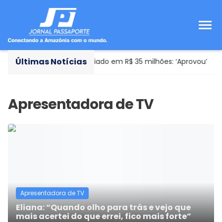
Últimas Notícias
 conhecer novo avião avaliado em R$ 35 milhões: ‘Aprovou’
Apresentadora de TV
Eliana: “Quando olho para trás e vejo que
mais acertei do que errei, fico mais forte”