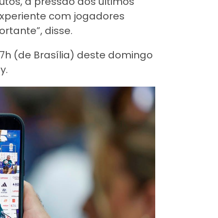
utos, a pressão dos últimos
experiente com jogadores
rtante”, disse.
7h (de Brasília) deste domingo
y.