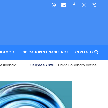
NOLOGIA
INDICADORES FINANCEIROS
CONTATO
es 2026
- Flávio Bolsonaro define nome para vice em chapa à P