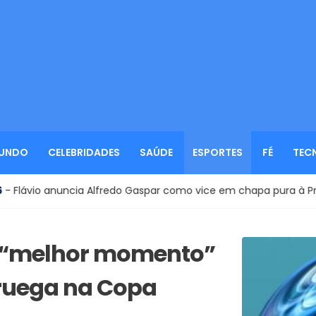
UNDO
CELEBRIDADES
SAÚDE
ESPORTES
FÉ
TEC
do Gaspar como vice em chapa pura à Presidência
Eleiçõ
eu “melhor momento”
oruega na Copa