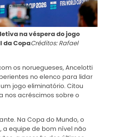
letiva na véspera do jogo
al da Copa
Créditos: Rafael
com os noruegueses, Ancelotti
perientes no elenco para lidar
m jogo eliminatório. Citou
a nos acréscimos sobre o
tante. Na Copa do Mundo, o
s, a equipe de bom nível não