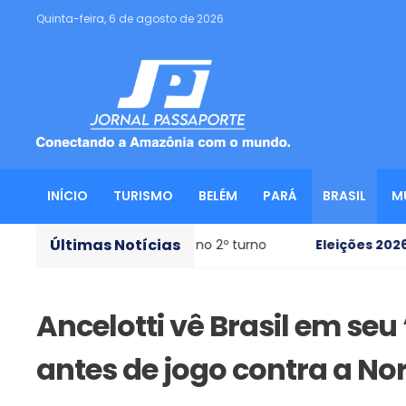
Quinta-feira, 6 de agosto de 2026
INÍCIO
TURISMO
BELÉM
PARÁ
BRASIL
M
Últimas Notícias
 voto no 2º turno
Eleições 2026
- Flávio anuncia Alfre
Ancelotti vê Brasil em s
antes de jogo contra a N