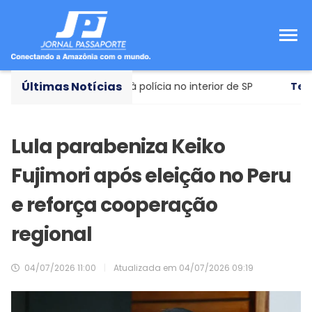
Últimas Notícias
ões contraditórias à polícia no interior de SP
Tecnologi
Lula parabeniza Keiko
Fujimori após eleição no Peru
e reforça cooperação
regional
04/07/2026 11:00
|
Atualizada em
04/07/2026 09:19