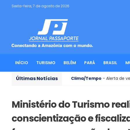
Sexta-feira, 7 de agosto de 2026
INÍCIO
TURISMO
BELÉM
PARÁ
BRASIL
M
Últimas Notícias
ar brasileiros
Clima/Tempo
- Alerta de vendaval ating
Ministério do Turismo real
conscientização e fiscali