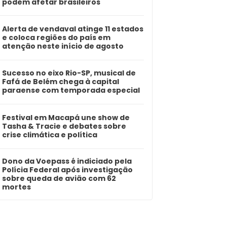
podem afetar brasileiros
Alerta de vendaval atinge 11 estados
e coloca regiões do país em
atenção neste início de agosto
Sucesso no eixo Rio-SP, musical de
Fafá de Belém chega à capital
paraense com temporada especial
Festival em Macapá une show de
Tasha & Tracie e debates sobre
crise climática e política
Dono da Voepass é indiciado pela
Polícia Federal após investigação
sobre queda de avião com 62
mortes