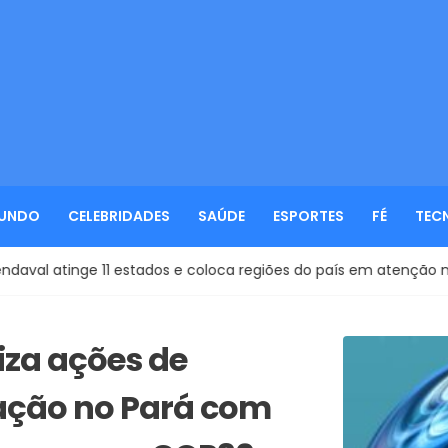
UNDO
CELEBRIDADES
SAÚDE
ESPORTES
FÉ
TEC
e 11 estados e coloca regiões do país em atenção neste início 
iza ações de
zação no Pará com