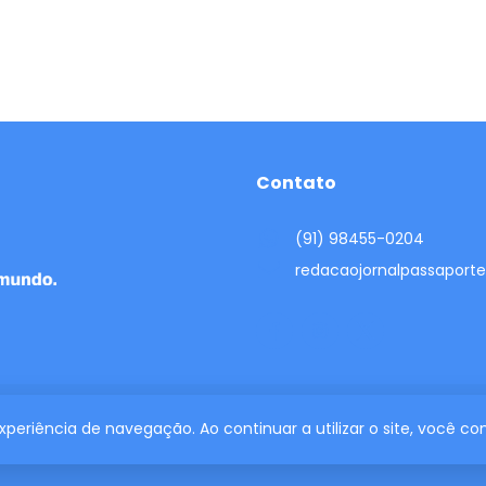
Contato
(91) 98455-0204
redacaojornalpassapor
 experiência de navegação. Ao continuar a utilizar o site, você 