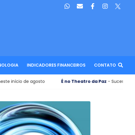
NOLOGIA
INDICADORES FINANCEIROS
CONTATO
de agosto
É no Theatro da Paz
- Sucesso no eixo Rio-SP