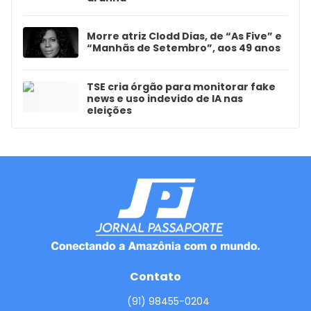
Morre atriz Clodd Dias, de “As Five” e
“Manhãs de Setembro”, aos 49 anos
TSE cria órgão para monitorar fake
news e uso indevido de IA nas
eleições
Contato
(91) 98455-0204