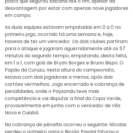
posto que segurou bacana até o fim, apesar da
desvantagem por estar com apenas nove jogadores
em campo.
As duas equipes estavam empatadas em 0 a 0 no
primeiro jogo, ocorrido há uma semana e, hoje,
haveria de ter um vencedor. Os dois clubes partiram
para o ataque e jogaram aguerridamente até os 57
minutos do segundo tempo, empatando, desta feita,
em 1 a 1, com gols de Bryan Borges e Bruno Bispo. O
Papão da Curuzu, nesta altura do campeonato,
estava com dois jogadores a menos, após dois
cartões vermelhos. Jogo encerrado e cobrança de
penalidades, onde o Paysandu teve mais
competência e vai disputar a final da Copa Verde,
provavelmente em junho com o vencedor de Vila
Nova e Cuiabá.
Na cobrança de pênaltis ocorreu o seguinte: Nícolas
perdeu o primeiro para o Bicola; Pavani faturou o