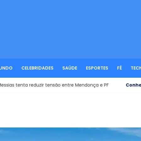
UNDO
CELEBRIDADES
SAÚDE
ESPORTES
FÉ
TEC
zir tensão entre Mendonça e PF
Conheça o Brasil
- Cami