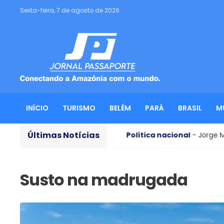
Sexta-feira, 7 de agosto de 2026
INÍCIO
TURISMO
BELÉM
PARÁ
BRASIL
M
Últimas Notícias
 de Flávio
Política nacional
- Jorge Messias tenta redu