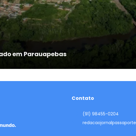
trado em Parauapebas
Contato
(91) 98455-0204
redacaojornalpassapor