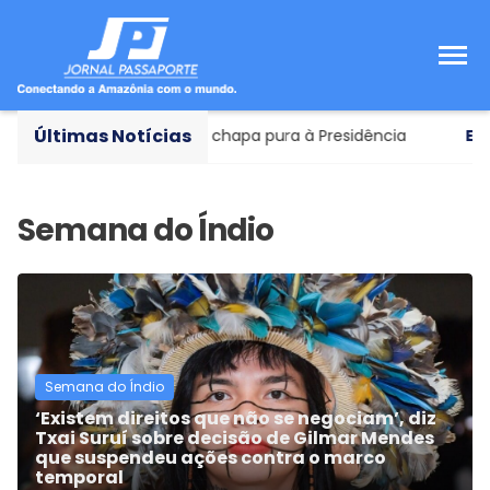
Últimas Notícias
redo Gaspar como vice em chapa pura à Presidência
Elei
Semana do Índio
‘Existem direitos que não se negociam’, diz
Txai Suruí sobre decisão de Gilmar Mendes
que suspendeu ações contra o marco
temporal