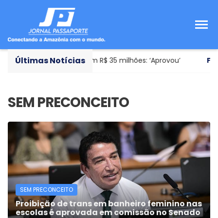
Últimas Notícias
er novo avião avaliado em R$ 35 milhões: ‘Aprovou’
Fute
SEM PRECONCEITO
Proibição de trans em banheiro feminino nas
escolas é aprovada em comissão no Senado