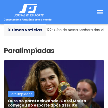
Últimas Notícias
smo: Marapanim celebra o 122º Círio de Nossa Senhora das Vitóri
Paralimpíadas
Ouro no parataekwondo, Carol Moura
começou no esporte após assalto