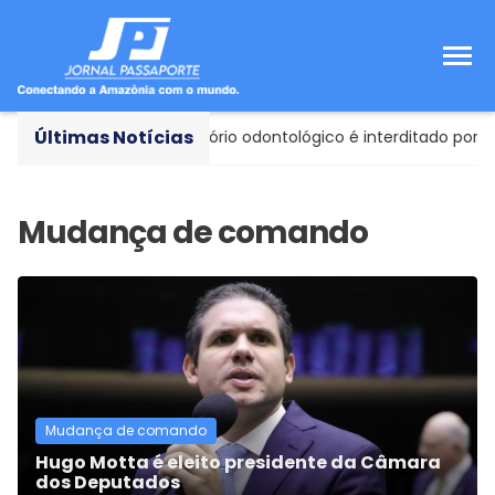
Últimas Notícias
ância Sanitária
- Consultório odontológico é interditado por r
Mudança de comando
Hugo Motta é eleito presidente da Câmara
dos Deputados