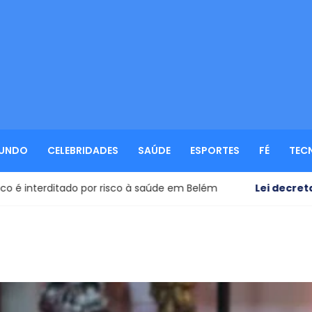
UNDO
CELEBRIDADES
SAÚDE
ESPORTES
FÉ
TEC
tado por risco à saúde em Belém
Lei decretada!
- Presid