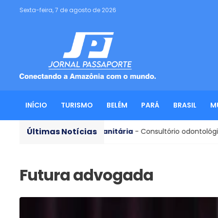
Sexta-feira, 7 de agosto de 2026
INÍCIO
TURISMO
BELÉM
PARÁ
BRASIL
M
Últimas Notícias
Vigilância Sanitária
- Consultório odontológico é interdi