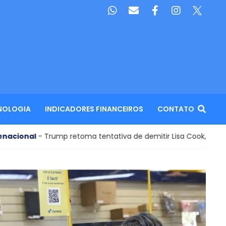
NOLOGIA
INDICADORES FINANCEIROS
CONTATO
 retoma tentativa de demitir Lisa Cook, do Fed
Vigilânc