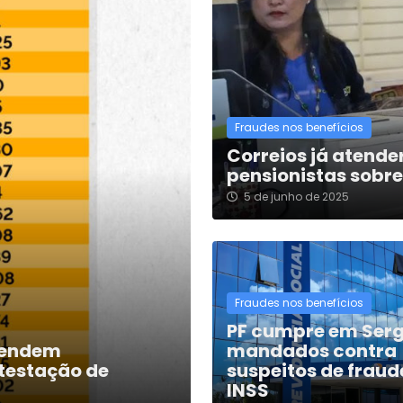
Fraudes nos benefícios
Correios já atend
pensionistas sobre
5 de junho de 2025
Fraudes nos benefícios
PF cumpre em Serg
atendem
mandados contra
testação de
suspeitos de fraud
INSS