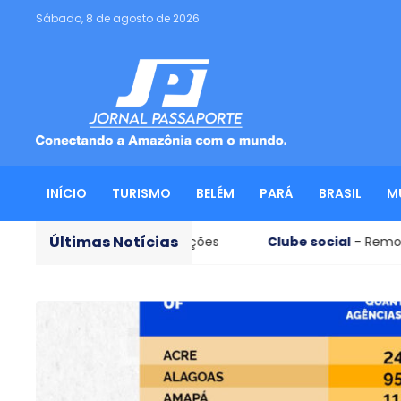
Sábado, 8 de agosto de 2026
INÍCIO
TURISMO
BELÉM
PARÁ
BRASIL
M
Últimas Notícias
e IA nas eleições
Clube social
- Remo bate o Papão em 