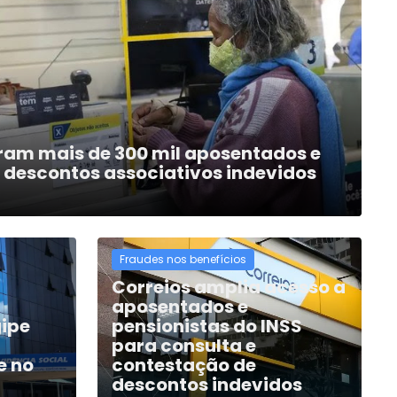
eram mais de 300 mil aposentados e
 descontos associativos indevidos
Fraudes nos benefícios
Correios amplia acesso a
aposentados e
ipe
pensionistas do INSS
para consulta e
e no
contestação de
descontos indevidos