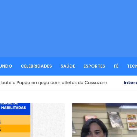
UNDO
CELEBRIDADES
SAÚDE
ESPORTES
FÉ
TEC
jogo com atletas do Cassazum
Interenacional
- Trump