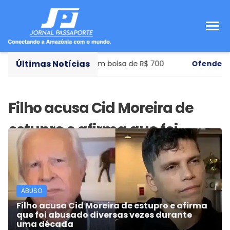
Últimas Notícias
e municipal de ensino com bolsa de R$ 700
Ofendeu o 
ABUSO
Filho acusa Cid Moreira de estupro e afirma
que foi abusado diversas vezes durante
uma década