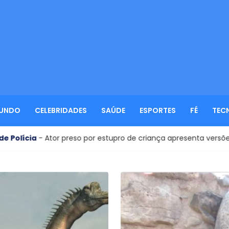
UNDO
CELEBRIDADES
SAÚDE
ESPORTES
FÉ
TEC
 por estupro de criança apresenta versões contraditórias à políci