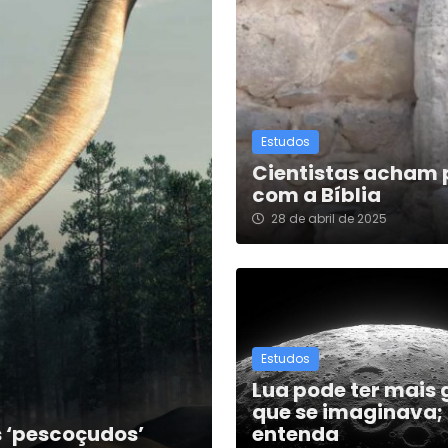
Estudos
Cientistas acham 
com a Bíblia
28 de abril de 2025
Estudos
Lua pode ter mais 
que se imaginava;
s ‘pescoçudos’
entenda