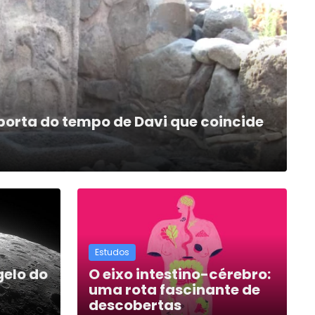
porta do tempo de Davi que coincide
Estudos
gelo do
O eixo intestino-cérebro:
uma rota fascinante de
descobertas