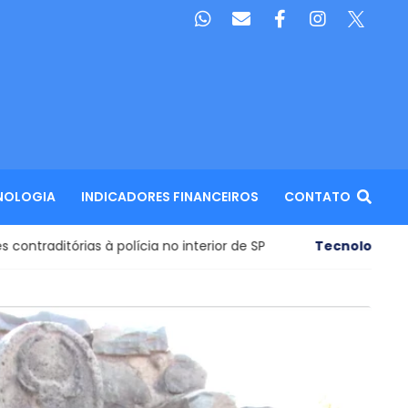
NOLOGIA
INDICADORES FINANCEIROS
CONTATO
a no interior de SP
Tecnologia aeroespacial
- Pedaço d