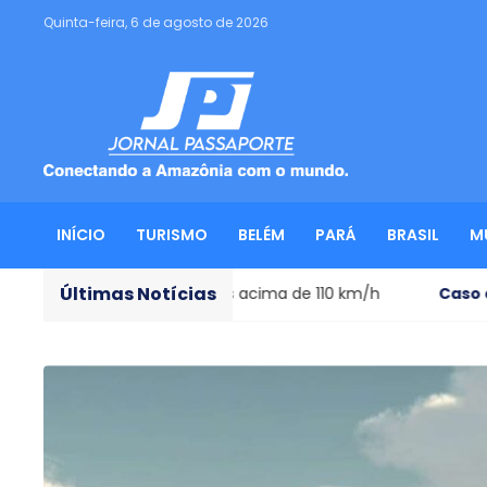
Quinta-feira, 6 de agosto de 2026
INÍCIO
TURISMO
BELÉM
PARÁ
BRASIL
M
Últimas Notícias
e ventos acima de 110 km/h
Caso de Polícia
- Ator preso