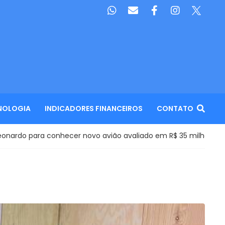
NOLOGIA
INDICADORES FINANCEIROS
CONTATO
nhecer novo avião avaliado em R$ 35 milhões: ‘Aprovou’
F