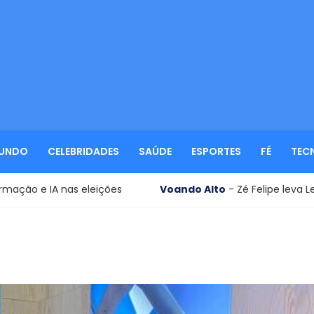
UNDO
CELEBRIDADES
SAÚDE
ESPORTES
FÉ
TEC
eleições
Voando Alto
- Zé Felipe leva Leonardo para co