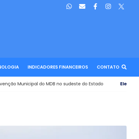
NOLOGIA
INDICADORES FINANCEIROS
CONTATO
al do MDB no sudeste do Estado
Eleições 2026
- Pesqui