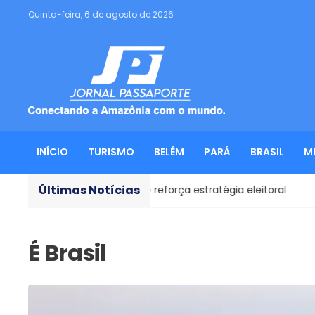
Quinta-feira, 6 de agosto de 2026
INÍCIO
TURISMO
BELÉM
PARÁ
BRASIL
M
Últimas Notícias
ar como vice e reforça estratégia eleitoral
Eleições 20