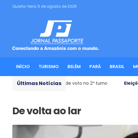
Quarta-feira, 5 de agosto de 2026
INÍCIO
TURISMO
BELÉM
PARÁ
BRASIL
M
Últimas Notícias
 das intenções de voto no 2º turno
Eleições 2026
- Fláv