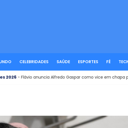
UNDO
CELEBRIDADES
SAÚDE
ESPORTES
FÉ
TEC
io anuncia Alfredo Gaspar como vice em chapa pura à Presidên