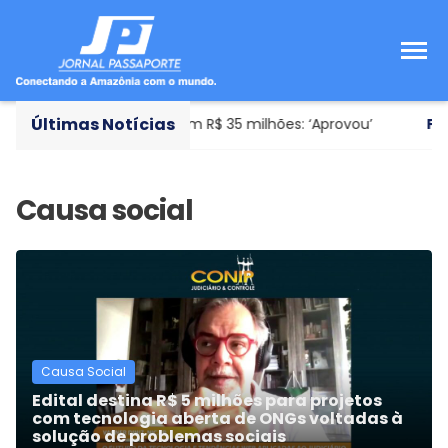
Últimas Notícias
cer novo avião avaliado em R$ 35 milhões: ‘Aprovou’
Fute
Causa Social
Edital destina R$ 5 milhões para projetos
com tecnologia aberta de ONGs voltadas à
solução de problemas sociais