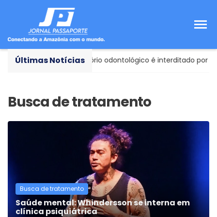
Últimas Notícias
ncia Sanitária
- Consultório odontológico é interditado por ri
Busca de tratamento
Saúde mental: Whindersson se interna em
clínica psiquiátrica