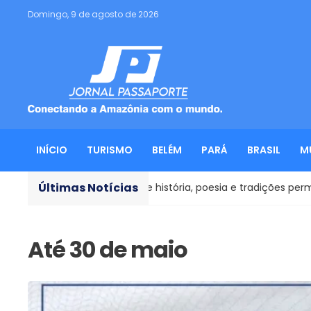
Domingo, 9 de agosto de 2026
INÍCIO
TURISMO
BELÉM
PARÁ
BRASIL
M
Últimas Notícias
de Goiás: onde história, poesia e tradições permanecem vivas