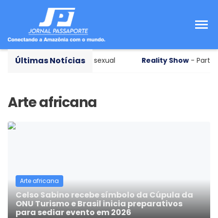
Últimas Notícias
no Rio de janeiro por abuso sexual
Reality Show
- Partici
Arte africana
Celso Sabino recebe símbolo da Cúpula da
ONU Turismo e Brasil inicia preparativos
para sediar evento em 2026