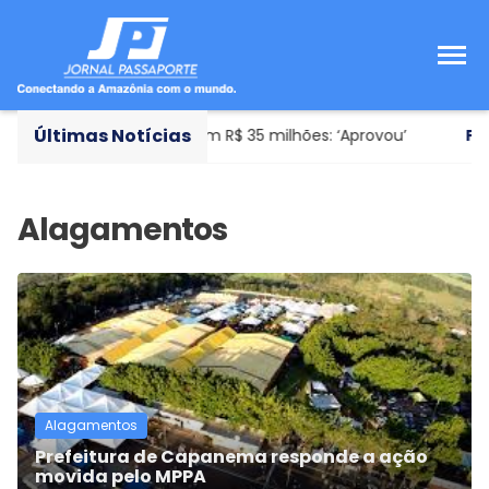
Últimas Notícias
er novo avião avaliado em R$ 35 milhões: ‘Aprovou’
Fute
Alagamentos
Prefeitura de Capanema responde a ação
movida pelo MPPA