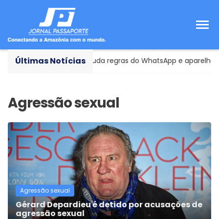
Últimas Notícias
o tecnológica
- Meta muda regras do WhatsApp e aparelhos a
Agressão sexual
Gérard Depardieu é detido por acusações de
agressão sexual