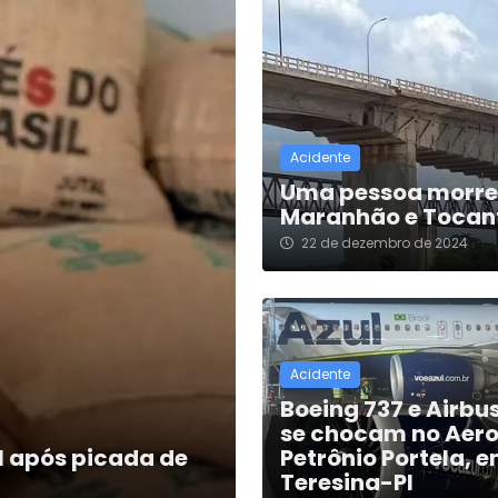
Acidente
Uma pessoa morre 
Maranhão e Tocan
22 de dezembro de 2024
Acidente
Boeing 737 e Airbu
se chocam no Aer
l após picada de
Petrônio Portela, 
Teresina-PI