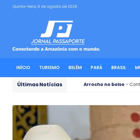
Quinta-feira, 6 de agosto de 2026
INÍCIO
TURISMO
BELÉM
PARÁ
BRASIL
M
Últimas Notícias
lamento
Arrocho no bolso
- Conta de luz no Pará pode sub