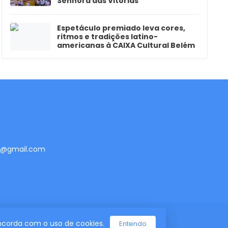
Senhora das Vitórias
Espetáculo premiado leva cores,
ritmos e tradições latino-
americanas à CAIXA Cultural Belém
te@gmail.com
concorda com o uso de cookies.
Entendo