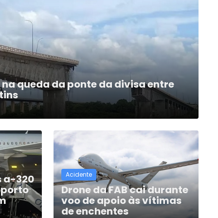
na queda da ponte da divisa entre
tins
Acidente
s a-320
oporto
Drone da FAB cai durante
em
voo de apoio às vítimas
de enchentes