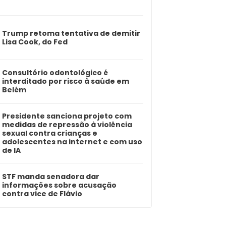
Trump retoma tentativa de demitir
Lisa Cook, do Fed
Consultório odontológico é
interditado por risco à saúde em
Belém
Presidente sanciona projeto com
medidas de repressão à violência
sexual contra crianças e
adolescentes na internet e com uso
de IA
STF manda senadora dar
informações sobre acusação
contra vice de Flávio