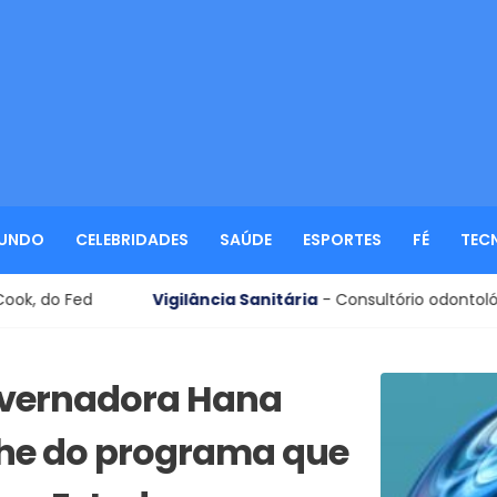
UNDO
CELEBRIDADES
SAÚDE
ESPORTES
FÉ
TEC
Vigilância Sanitária
- Consultório odontológico é interditado 
overnadora Hana
che do programa que