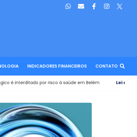
NOLOGIA
INDICADORES FINANCEIROS
CONTATO
por risco à saúde em Belém
Lei decretada!
- Presidente 