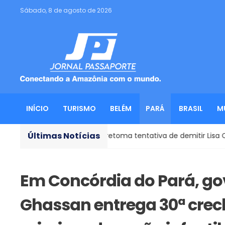
Sábado, 8 de agosto de 2026
INÍCIO
TURISMO
BELÉM
PARÁ
BRASIL
M
Últimas Notícias
- Trump retoma tentativa de demitir Lisa Cook, do Fed
Em Concórdia do Pará, g
Ghassan entrega 30ª cre