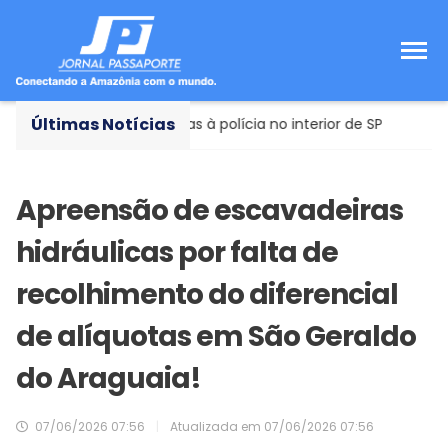
Últimas Notícias
rsões contraditórias à polícia no interior de SP
Tecnolo
Apreensão de escavadeiras
hidráulicas por falta de
recolhimento do diferencial
de alíquotas em São Geraldo
do Araguaia!
07/06/2026 07:56
|
Atualizada em
07/06/2026 07:56