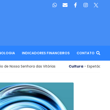
NOLOGIA
INDICADORES FINANCEIROS
CONTATO
Senhora das Vitórias
Cultura
- Espetáculo premiado leva 