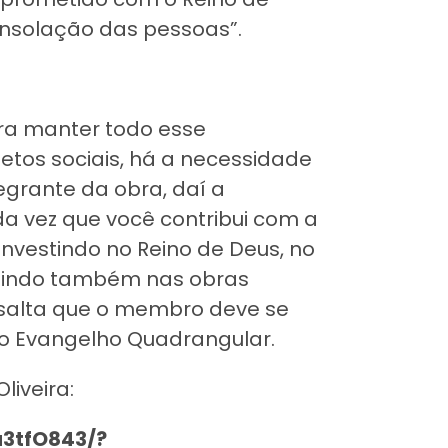
nsolação das pessoas”.
ara manter todo esse
etos sociais, há a necessidade
grante da obra, daí a
a vez que você contribui com a
investindo no Reino de Deus, no
stindo também nas obras
essalta que o membro deve se
 do Evangelho Quadrangular.
liveira:
u3tfO843/?