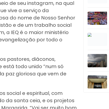
 meio de seu instagram, na qual
que vive a serviço da
iosa do nome de Nosso Senhor
istão e de um trabalho social
m, a IEQ é o maior ministério
e evangelização por todo o
aos pastores, diáconos,
e está todo unido “num só
ela paz gloriosa que vem de
 social e espiritual, com
o da santa ceia, e os projetos
o Margarida. “Vai ser muito bom