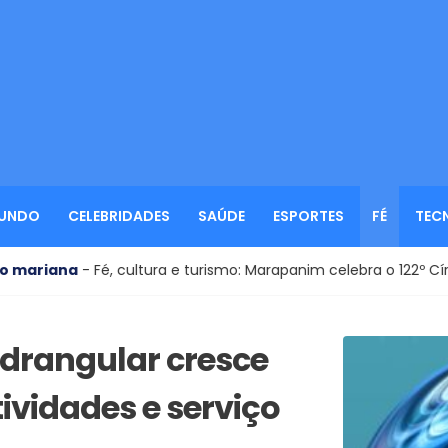
UNDO
CELEBRIDADES
SAÚDE
ESPORTES
FÉ
TEC
 Fé, cultura e turismo: Marapanim celebra o 122º Círio de Nossa 
drangular cresce
ividades e serviço