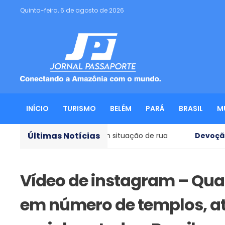
Quinta-feira, 6 de agosto de 2026
INÍCIO
TURISMO
BELÉM
PARÁ
BRASIL
M
Últimas Notícias
ões de pessoas em situação de rua
Devoção mariana
-
Vídeo de instagram – Qua
em número de templos, at