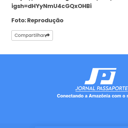
igsh=dHYyNmU4cGQxOHBi
Foto: Reprodução
Compartilhar