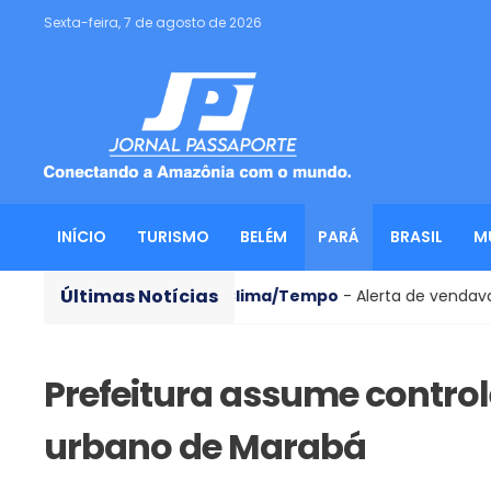
Sexta-feira, 7 de agosto de 2026
INÍCIO
TURISMO
BELÉM
PARÁ
BRASIL
M
Últimas Notícias
os
Clima/Tempo
- Alerta de vendaval atinge 11 estados 
Prefeitura assume control
urbano de Marabá