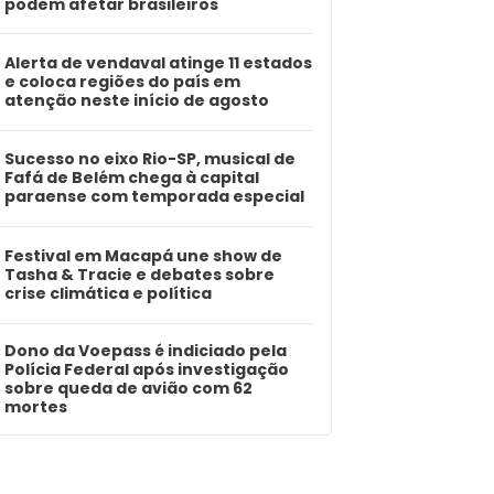
podem afetar brasileiros
Alerta de vendaval atinge 11 estados
e coloca regiões do país em
atenção neste início de agosto
Sucesso no eixo Rio-SP, musical de
Fafá de Belém chega à capital
paraense com temporada especial
Festival em Macapá une show de
Tasha & Tracie e debates sobre
crise climática e política
Dono da Voepass é indiciado pela
Polícia Federal após investigação
sobre queda de avião com 62
mortes