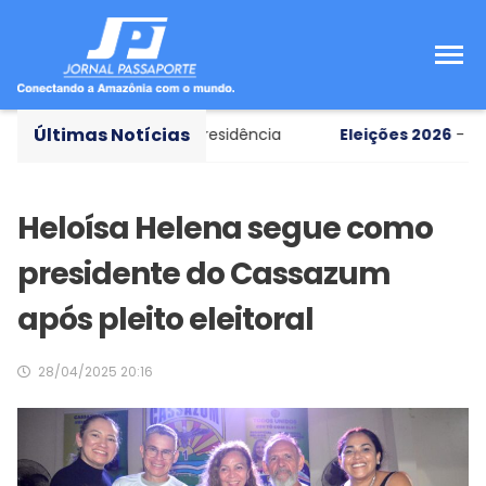
Últimas Notícias
ce em chapa pura à Presidência
Eleições 2026
- Flávio 
Heloísa Helena segue como
presidente do Cassazum
após pleito eleitoral
28/04/2025 20:16