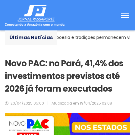
Últimas Notícias
s: onde história, poesia e tradições permanecem vivas
Z
Novo PAC: no Pará, 41,4% dos
investimentos previstos até
2026 já foram executados
20/04/2025 05:00
|
Atualizada em
19/04/2025 02:08