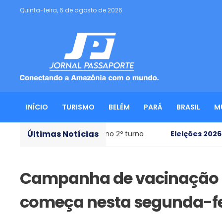
Quinta-feira, 6 de agosto de 2026
INÍCIO
TURISMO
BELÉM
PARÁ
BRASIL
M
Últimas Notícias
nções de voto no 2º turno
Eleições 2026
- Flávio anunc
Campanha de vacinação c
começa nesta segunda-fe