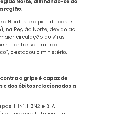
egião Norte, alinhando-se ao
a região.
e e Nordeste o pico de casos
o), na Região Norte, devido ao
maior circulação do vírus
ente entre setembro e
”, destacou o ministério.
contra a gripe é capaz de
s e dos óbitos relacionados à
as: H1N1, H3N2 e B. A
io, pode ser feita junto a