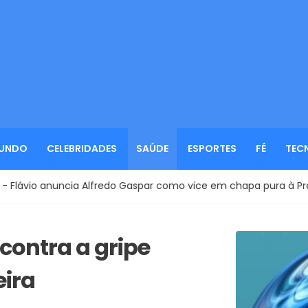
UNDO
CELEBRIDADES
SAÚDE
ESPORTES
FÉ
TEC
ia Alfredo Gaspar como vice em chapa pura à Presidência
ontra a gripe
ira