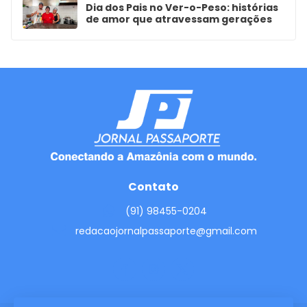
Dia dos Pais no Ver-o-Peso: histórias
de amor que atravessam gerações
Contato
(91) 98455-0204
redacaojornalpassaporte@gmail.com