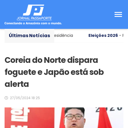
Últimas Notícias
ce em chapa pura à Presidência
Eleições 2026
- Flávio 
Coreia do Norte dispara
foguete e Japão está sob
alerta
27/05/2024 18:25