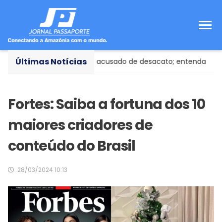
Últimas Notícias
sta à Covid nos EUA é acusado de desacato; entenda
Co
Fortes: Saiba a fortuna dos 10
maiores criadores de
conteúdo do Brasil
28/03/2024 10:13