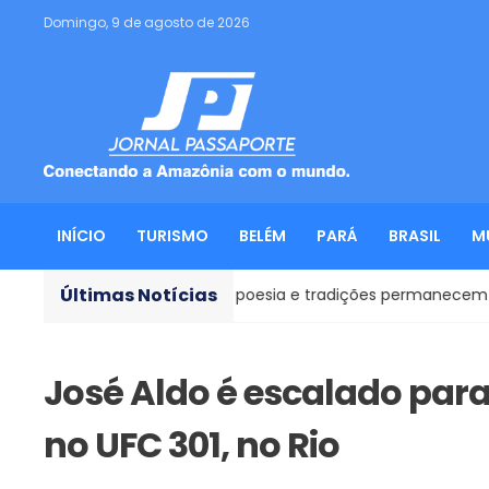
Domingo, 9 de agosto de 2026
INÍCIO
TURISMO
BELÉM
PARÁ
BRASIL
M
Últimas Notícias
oiás: onde história, poesia e tradições permanecem vivas
José Aldo é escalado pa
no UFC 301, no Rio