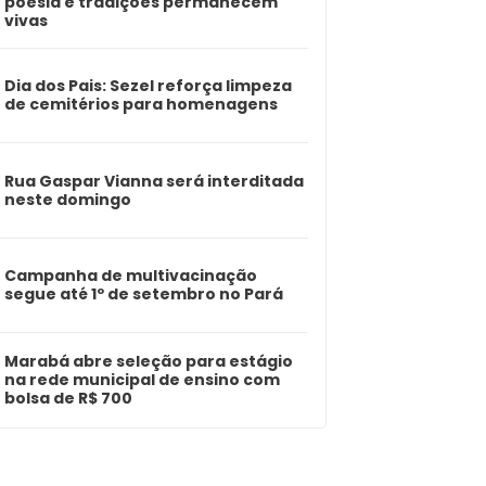
poesia e tradições permanecem
vivas
Dia dos Pais: Sezel reforça limpeza
de cemitérios para homenagens
Rua Gaspar Vianna será interditada
neste domingo
Campanha de multivacinação
segue até 1º de setembro no Pará
Marabá abre seleção para estágio
na rede municipal de ensino com
bolsa de R$ 700