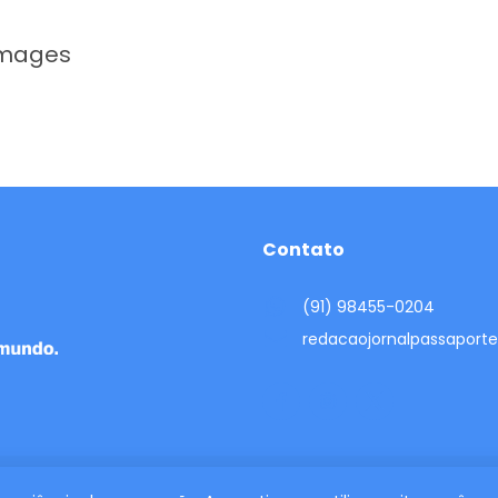
Images
Contato
(91) 98455-0204
redacaojornalpassapor