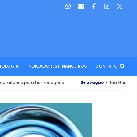
NOLOGIA
INDICADORES FINANCEIROS
CONTATO
os para homenagens
Gravação
- Rua Gaspar Vianna será 