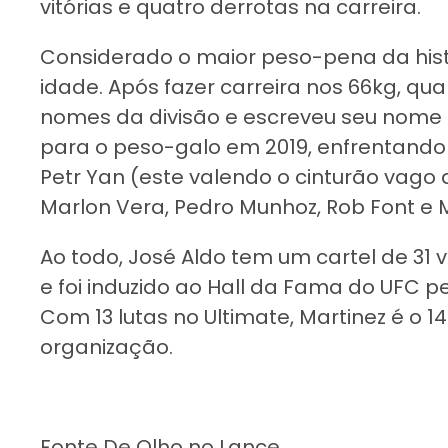
vitórias e quatro derrotas na carreira.
Considerado o maior peso-pena da histó
idade. Após fazer carreira nos 66kg, qua
nomes da divisão e escreveu seu nome n
para o peso-galo em 2019, enfrentand
Petr Yan (este valendo o cinturão vago 
Marlon Vera, Pedro Munhoz, Rob Font e Me
Ao todo, José Aldo tem um cartel de 31 v
e foi induzido ao Hall da Fama do UFC pe
Com 13 lutas no Ultimate, Martinez é o 1
organização.
Fonte De Olho no Lance