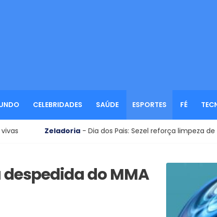
UNDO
CELEBRIDADES
SAÚDE
ESPORTES
FÉ
TEC
Zeladoria
- Dia dos Pais: Sezel reforça limpeza de cemitéri
ra despedida do MMA