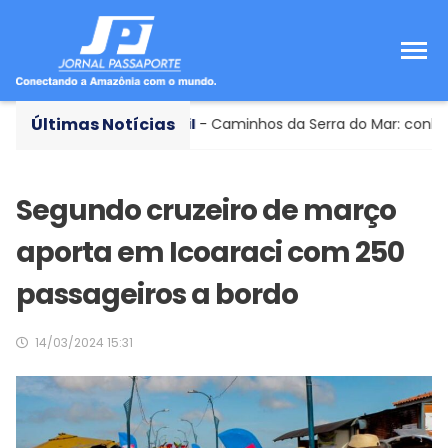
Últimas Notícias
Conheça o Brasil
- Caminhos da Serra do Mar: conheça a t
Segundo cruzeiro de março
aporta em Icoaraci com 250
passageiros a bordo
14/03/2024 15:31